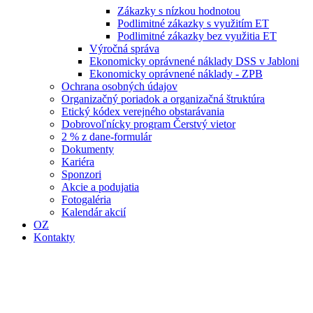
Zákazky s nízkou hodnotou
Podlimitné zákazky s využitím ET
Podlimitné zákazky bez využitia ET
Výročná správa
Ekonomicky oprávnené náklady DSS v Jabloni
Ekonomicky oprávnené náklady - ZPB
Ochrana osobných údajov
Organizačný poriadok a organizačná štruktúra
Etický kódex verejného obstarávania
Dobrovoľnícky program Čerstvý vietor
2 % z dane-formulár
Dokumenty
Kariéra
Sponzori
Akcie a podujatia
Fotogaléria
Kalendár akcií
OZ
Kontakty