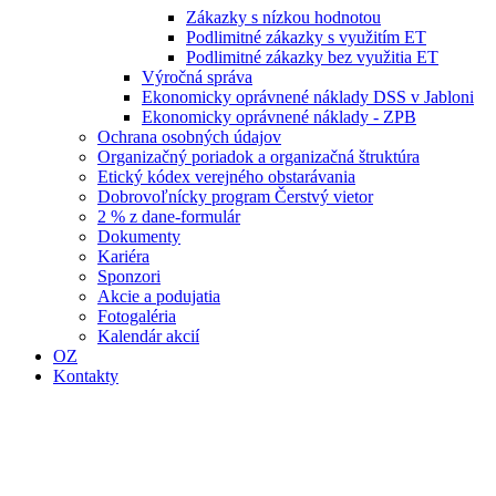
Zákazky s nízkou hodnotou
Podlimitné zákazky s využitím ET
Podlimitné zákazky bez využitia ET
Výročná správa
Ekonomicky oprávnené náklady DSS v Jabloni
Ekonomicky oprávnené náklady - ZPB
Ochrana osobných údajov
Organizačný poriadok a organizačná štruktúra
Etický kódex verejného obstarávania
Dobrovoľnícky program Čerstvý vietor
2 % z dane-formulár
Dokumenty
Kariéra
Sponzori
Akcie a podujatia
Fotogaléria
Kalendár akcií
OZ
Kontakty