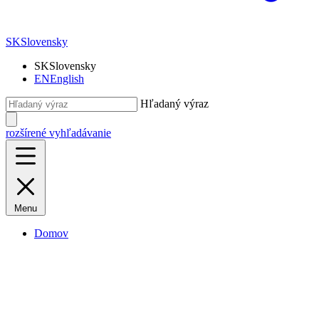
SK
Slovensky
SK
Slovensky
EN
English
Hľadaný výraz
rozšírené vyhľadávanie
Menu
Domov