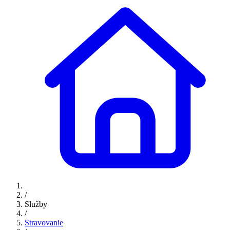
/
Služby
/
Stravovanie