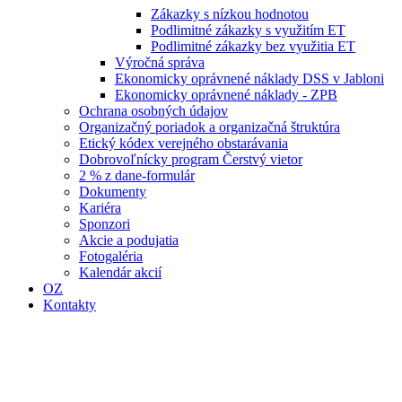
Zákazky s nízkou hodnotou
Podlimitné zákazky s využitím ET
Podlimitné zákazky bez využitia ET
Výročná správa
Ekonomicky oprávnené náklady DSS v Jabloni
Ekonomicky oprávnené náklady - ZPB
Ochrana osobných údajov
Organizačný poriadok a organizačná štruktúra
Etický kódex verejného obstarávania
Dobrovoľnícky program Čerstvý vietor
2 % z dane-formulár
Dokumenty
Kariéra
Sponzori
Akcie a podujatia
Fotogaléria
Kalendár akcií
OZ
Kontakty