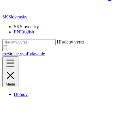
SK
Slovensky
SK
Slovensky
EN
English
Hľadaný výraz
rozšírené vyhľadávanie
Menu
Domov