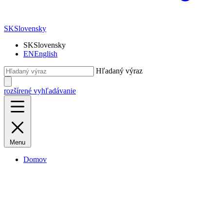
SK
Slovensky
SK
Slovensky
EN
English
Hľadaný výraz
rozšírené vyhľadávanie
Menu
Domov