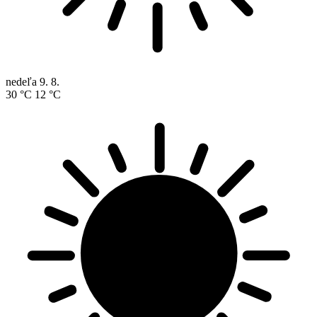
nedeľa
9. 8.
30 °C
12 °C