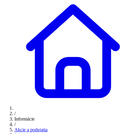
/
Informácie
/
Akcie a podujatia