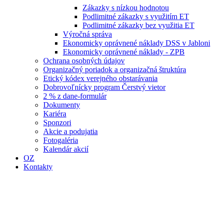
Zákazky s nízkou hodnotou
Podlimitné zákazky s využitím ET
Podlimitné zákazky bez využitia ET
Výročná správa
Ekonomicky oprávnené náklady DSS v Jabloni
Ekonomicky oprávnené náklady - ZPB
Ochrana osobných údajov
Organizačný poriadok a organizačná štruktúra
Etický kódex verejného obstarávania
Dobrovoľnícky program Čerstvý vietor
2 % z dane-formulár
Dokumenty
Kariéra
Sponzori
Akcie a podujatia
Fotogaléria
Kalendár akcií
OZ
Kontakty