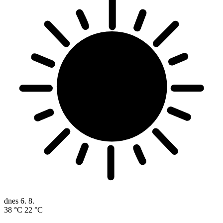
dnes
6. 8.
38 °C
22 °C