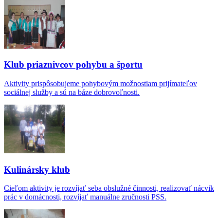
Klub priaznivcov pohybu a športu
Aktivity prispôsobujeme pohybovým možnostiam prijímateľov
sociálnej služby a sú na báze dobrovoľnosti.
Kulinársky klub
Cieľom aktivity je rozvíjať seba obslužné činnosti, realizovať nácvik
prác v domácnosti, rozvíjať manuálne zručnosti PSS.