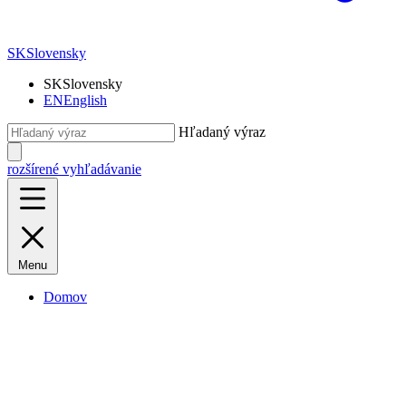
SK
Slovensky
SK
Slovensky
EN
English
Hľadaný výraz
rozšírené vyhľadávanie
Menu
Domov