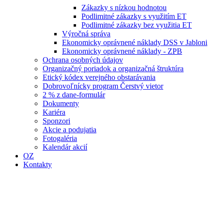
Zákazky s nízkou hodnotou
Podlimitné zákazky s využitím ET
Podlimitné zákazky bez využitia ET
Výročná správa
Ekonomicky oprávnené náklady DSS v Jabloni
Ekonomicky oprávnené náklady - ZPB
Ochrana osobných údajov
Organizačný poriadok a organizačná štruktúra
Etický kódex verejného obstarávania
Dobrovoľnícky program Čerstvý vietor
2 % z dane-formulár
Dokumenty
Kariéra
Sponzori
Akcie a podujatia
Fotogaléria
Kalendár akcií
OZ
Kontakty