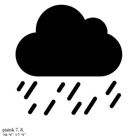
piatok
7. 8.
29 °C
17 °C